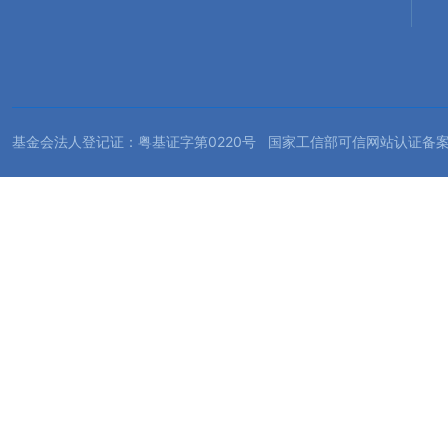
基金会法人登记证：粤基证字第0220号 国家工信部可信网站认证备