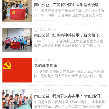
南山公益 | 广东省钟南山医学基金会联合多个党支部举办“我为群众办实事”的慰问退休党员活动
在中国共产党迎来百年华诞之际，2021年6月29
日下午，中共广东省钟南山医学基金会支部联合
广州呼吸健康研究院第一党支部、广州呼吸健康
研究院第五党支部、广州市医疗行业协会党支部
了解详情>
党员志愿者开展慰问退休党员活动，活动以党建
2021-06-24
引领、志愿先行为载体，到达前广州呼吸疾病研
南山公益 | 红色精神共传承，薪火相传暖人心！广东省钟南山基金会联合西村街社工站开展慰问老党员活动
究所所长肖正伦党员同志家中，为其送去水果、
6月18日，广东省钟南山医学基金会党员志愿
牛奶、鲜花、便捷式按摩器等暖心慰问礼包，党
服务队联合西村街社工站开展以“慰问暖人心，
员志愿者们了解肖教授身体状况，倾听其非典型
献爱防疫情”为主题的关爱老党员活动，对荔湾
肺炎防治期间经历...
区西村街老党员、困难党员和老干部进行走访慰
了解详情>
问，向他们送去组织的温暖与关怀。 基金会党
2021-06-16
员志愿服务队与西村街社工站社工合影 活动以
党的基本知识
党建引领、志愿先行为...
1、党的性质中国共产党是中国工人阶级的先锋
队，同时是中国人民和中华民族的先锋队，是中
国特色社会主义事业的领导核心，代表中国先进
生产力的发展要求，代表中国先进文化的前进方
了解详情>
向，代表中国最广大人民的根本利益。2、党的
2021-05-24
最高理想和最终目标党的最高理想和最终目标是
南山公益 | 我为群众办实事：“南山爱耳治聋”计划5.22听障儿童线下康复教育式团队活动顺利举行
实现共产主义。3、党的指导思想中国共产党以
中国是世界上听力障碍（简称“听障”）儿童数量
马克思列宁主义、毛泽东思想、邓小平理论
最多的国家。2006年，第二次全国残疾人抽样调
和“三个代表”重要思想、科学发展观以及习近平