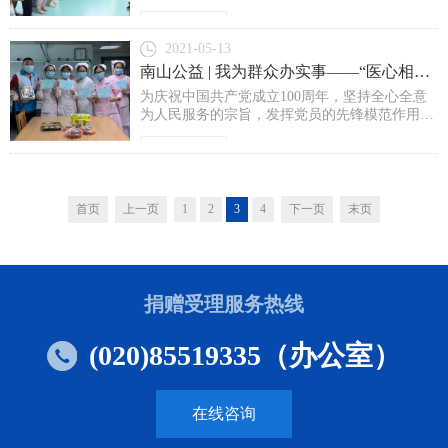
查显示，中国有听力语言残疾人2780万人，其中
新时代中国特色社会主义思...
0-6岁的听力残疾儿童约有13.7万，每年新生聋儿
了解详情>
约2.3万，这是一个数量庞大的人群。就儿童而
2021-05-13
言，听力损失会阻碍儿童学习言语和语言，影响
南山公益 | 我为群众办实事——“医心相伴 医路同行”关爱医护人员主题活动月服务顺利举行
儿童的健康发育。目前，仍有很多聋儿未能得到
为庆祝中国共产党成立100周年，坚持全心全意
早期发现和早期康复的机会。聋儿康复事业是一
为人民服务的宗旨，发挥党员的先锋模范作用，
项社会工程，需要社会各方面的高度重视和大力
以党建为引领，志愿为先行，切实为群众办实
支...
事、办好事，2021年5月，广东钟南山医学基金
了解详情>
会联合广州市越秀区青创力社会发展中心开展我
为群众办实事——“医心相伴，医路同行”关爱医
护人员主题活动月服务，适逢母亲节、护士节等
首页
上一页
1
2
3
4
下一页
末页
节日主题，为广州医科大学附属第一医院海印院
区、广东省第二中医院的基层医护人员送上暖心
关怀及惊喜，探访...
捐赠受理服务热线
(020)85519335（办公室）
在线咨询