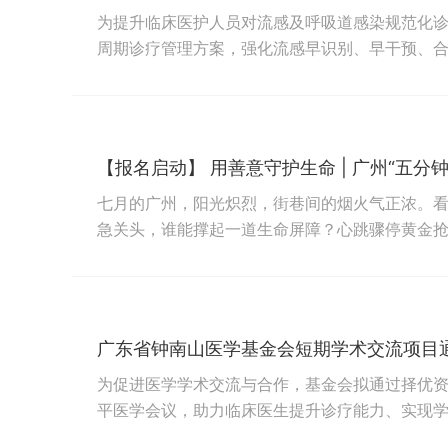
为提升临床医护人员对流感及呼吸道感染规范化
周期诊疗管理方案，强化流感早识别、早干预、
会发起"流感万象谈"专项学术交流项目（项目时间：
度研讨、线上学术直播、媒体发布等形式，围绕
症流感救治思路等临床热点内容开展学术交流...
七月的广州，阳光炽烈，街巷间的烟火气正浓。
急关头，谁能撑起一道生命屏障？心跳骤停黄金
急救的普通人，就是最后的生命线。一次规范有
与死之间，为生命争取一席之地。自项目启动以
护网添砖加瓦。如今，守护的接力棒再度递出——第
广东省钟南山医学基金会短期学术交流项目通知
为促进医学学术交流与合作，基金会拟通过择优
平医学会议，助力临床医生提升诊疗能力、实现
本项目面向全国医疗卫生机构的科学技术人员开