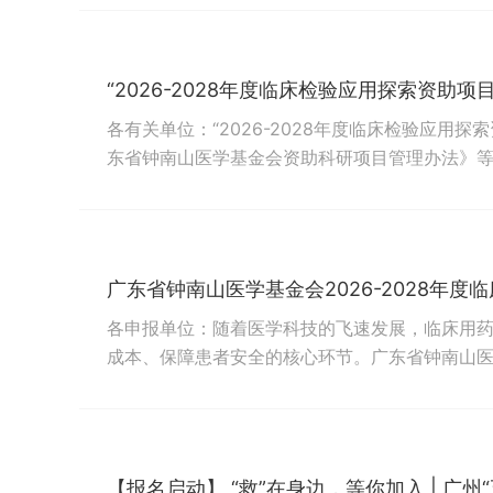
业人士报名。现将有关事项通知如下：一、资助类
7月7日－2026年8月31日二、资助计划本项目为中
“2026-2028年度临床检验应用探索资助
各有关单位：“2026-2028年度临床检验应用
东省钟南山医学基金会资助科研项目管理办法》
公示。公示时间：2026年7月3日起至2026年
基金会反映，并提供必要的证据材料。提出异议
等有效联系方式（基金会将予以严格保密），凡匿名
各申报单位：随着医学科技的飞速发展，临床用
成本、保障患者安全的核心环节。广东省钟南山医学
基础上，接续设立第二期“2026—2028年度临
持续深化学术研究，推动科研成果向临床实践转
进一步提升医疗服务质量，惠及广大患者。为做好课