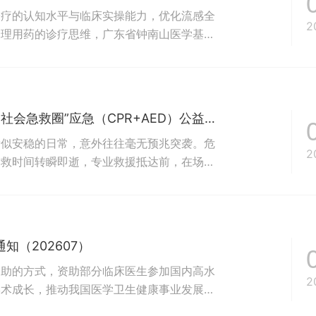
诊疗的认知水平与临床实操能力，优化流感全
2
合理用药的诊疗思维，广东省钟南山医学基金
2026年8月—2027年12月），通过线下深
流感早期筛查鉴别、抗病毒分层治疗方案、重
【报名启动】 用善意守护生命 | 广州“五分钟社会急救圈”应急（CPR+AED）公益培训第十五期邀您加入！
看似安稳的日常，意外往往毫无预兆突袭。危
2
抢救时间转瞬即逝，专业救援抵达前，在场懂
力的按压，一片及时贴上的电极片，足以在生
来，每一份热忱的加入，都在为羊城的生命守
十五期公益急救培训正式开启...
（202607）
资助的方式，资助部分临床医生参加国内高水
2
学术成长，推动我国医学卫生健康事业发展。
放申请，欢迎有意向参会且符合申请标准的专