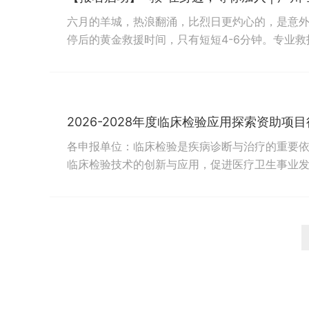
六月的羊城，热浪翻涌，比烈日更灼心的，是意
停后的黄金救援时间，只有短短4-6分钟。专业
线？是你，是我，是每一个恰好在场、又恰好懂
贴上的电极片，都可能改写一个人的命运。自培
的急救网络增添一份坚实的厚度。如今，守护的接力
2026-2028年度临床检验应用探索资助项
各申报单位：临床检验是疾病诊断与治疗的重要
临床检验技术的创新与应用，促进医疗卫生事业发展
2028年度广东地区临床检验应用探索资助项目”
新技术、新方法的开发与优化，提升检验效率、
现面向广东地区医疗卫生机构的研究人员开放课题申