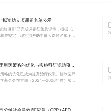
型短期学术交流项目开放申请时间：2026年
华医学会呼吸病学...
项目”拟资助立项课题名单公示
探索资助项目”已完成课题征集及评审，根据《广
2
等相关规定，现将拟资助申请人课题名单予以
7月8日。公示期内，如有异议，请以书面方式向
者须提供本人真实姓名、工作单位和联系电话
、冒名...
广东省钟南山医学基金会2026-2028年度临床用药策略的优化与实施科研资助项目课题征集公告
药策略的优化已成为提升治疗效果、控制医疗
2
基金会在首期（2024—2026年度）项目
床用药策略的优化与实施科研资助项目”，旨在
化，为优化用药策略提供更充分的科学依据，
题征集有关工...
【报名启动】 “救”在身边，等你加入 | 广州“五分钟社会急救圈”应急（CPR+AED）公益培训第十四期火热招募中！