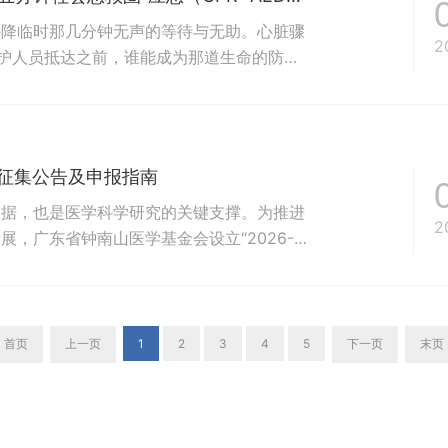
外降临时那几分钟无声的等待与无助。心脏骤
2
救护人员抵达之前，谁能成为那道生命的防
得急救的普通人。一次果断的按压，一片及时
训启动以来，每一份热忱的汇聚，都在为羊城
棒再次传递——第十四期公益...
目征集公告及申报指南
依据，也是医学科学研究的关键支撑。为推进
2
，广东省钟南山医学基金会设立“2026-
课题专项基金，旨在支持具有临床转化潜力的
准确性与可及性。为做好课题征集有关工作，
报，欢迎大家踊跃报...
首页
上一页
1
2
3
4
5
下一页
末页