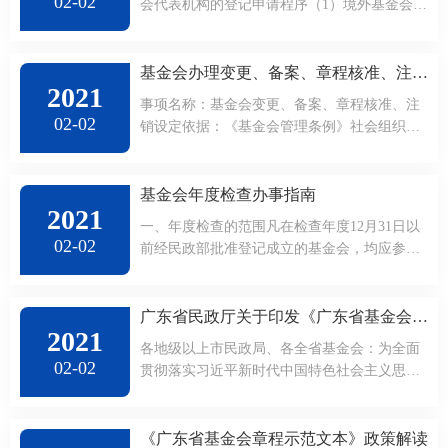
02-02
会代表机构的登记申请程序（1）境外基金会按
主要业务活动范围，向国务院教育、科技、文
化、卫生、商务、体育、民政、环保等部门提
出担任其代表机构业务主管单位的申请。（2）
基金会办理变更、备案、章程核准、注销办事指南
2021
业务主管单位同意后，向登记管理机关提交登
事项名称：基金会变更、备案、章程核准、注
记申请材料。（3）登记管理机关审核同意后，
02-02
销设定依据：《基金会管理条例》社会组织服
发给批准文件和登记证书。（4）代表机构凭登
务大厅对外接待时间：周一至周五上午8:30-
记证书刻制印章、申请组织机构代码、办理税
11:30，下午1:30-5:00（法定节假日除外）办公
务登记、开立银行账户，并将印章...
地址：北京市东城区东安门大街55号王府世纪
基金会年度检查办事指南
2021
写字楼308室中国社会组织网：
一、年度检查的范围凡在检查年度12月31日以
www.chinanpo.gov.cn咨询电话：010-58124114
02-02
前经民政部批准登记成立的基金会，均应参加
本指南仅供参考，具体办理时以登记管理机关
年度检查。二、年度检查的时间和程序基金会
的要求为准基金会办理以下登记业务，均...
应按以下程序和要求完成年检材料的准备和报
送工作。（一）年度工作报告。登陆中国社会
广东省民政厅关于印发《广东省基金会章程示范文本》的通知
2021
组织网（www.chinanpo.gov.cn），在网页右侧
各地级以上市民政局、各全省基金会：为全面
的“社会组织网上办事大厅”中找到基金会专
02-02
贯彻落实习近平新时代中国特色社会主义思想
栏，在“年检”中点击“网上填报”，进入后输入
和党的十九大以及十九届二中、三中、四中全
用户名、密码即可填写年度工作报告。完成网
会精神，健全全省基金会法人治理结构，完善
上填报并提交...
以章程为核心的制度建设，进一步规范全省基
《广东省基金会章程示范文本》政策解读