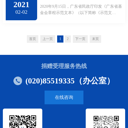
2021
金会依照章程开展法人自治和规范管理，我厅
2020年9月15日，广东省民政厅印发《广东省基
制定了《广东省基金会章程示范文本》。经省
02-02
金会章程示范文本》（以下简称《示范文
司法厅审核，现予以印发，请参照执行。广东
本》）。《示范文本》将于2020年11月1日起施
省民政厅2020年9月15日说 明一、根据《中华
行，现就有关内容解读如下：一、《示范文
人民共和国民法总则》《...
本》制定的背景章程作为基金会内部运作和开
展活动的依据，是基金会最基本的制度，同时
首页
上一页
1
2
下一页
末页
也是政府、社会对基金会进行监督的依据。近
年来，我省基金会在公益慈善领域发挥着积极
的作用，但在健全法人治理，依法开展活动、
规范投资等方面存在不足。为加强...
捐赠受理服务热线
(020)85519335（办公室）
在线咨询