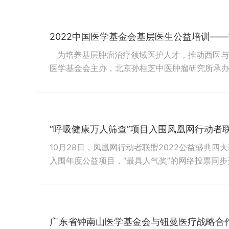
助力抗“疫”。闻讯而动，“向”疫而行广州市疫情
会向疫区捐赠了50台医用制氧机。该批物资被捐赠
2022中国医学基金会基层医生公益培训—
为培养基层肿瘤治疗领域医护人才，推动西医与
医学基金会主办，北京孙桂芝中医肿瘤研究所承办的
——中西医结合肿瘤诊疗线上培训”项目已经上线
力,加强基层医疗卫生机构的科室建设,提高基层医
医疗机构肿瘤相关科室的服务能...
“呼吸健康万人筛查”项目入围凤凰网行动者联
10月28日，凤凰网行动者联盟2022公益盛典四
入围年度公益项目，“最具人气奖”的网络投票同步
信开放，11月3日18:00截止投票。本次评选自
专家推荐团推荐的报名方式，共计收到790份报
80个报名者入围（每类奖项入围20个候选），...
广东省钟南山医学基金会与钮曼医疗战略合