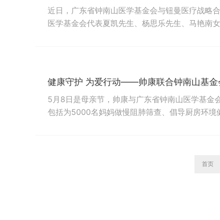
近日，广东省钟南山医学基金会与钮曼医疗战略
医学基金会代表夏凯先生、杨思乐先生、马艳南
同出席并见证了本次签约仪式。△广东省钟南山医
会上，广东省钟南山医学基金会代表夏凯先生发
在钟南山院士领导下，由呼吸疾病国家重点实验室产
健康守护 为爱行动——帅康联合钟南山基
5月8日是母亲节，帅康与广东省钟南山医学基金
包括为5000名妈妈做慢阻肺筛查、倡导厨房环
省室内环境卫生行业协会、京东家电、南方周末
合会兼职副主席徐靓，中国品牌建设室内空气净
业协会创会会长顾士明，南方周末报社党委副书记、
首页