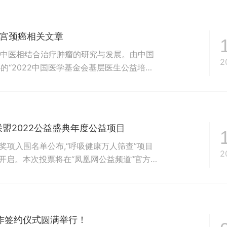
发生后，康居人集团通过广东省钟南山医学基金
至白云区和佛山市南海区...
—宫颈癌相关文章
中医相结合治疗肿瘤的研究与发展。由中国
2
“2022中国医学基金会基层医生公益培训
。培训目的是进一步提升基层医疗综合服务能
疗卫生人员的专业服务能力,更好地帮助有关
盟2022公益盛典年度公益项目
大奖项入围名单公布,“呼吸健康万人筛查”项目
2
开启。本次投票将在“凤凰网公益频道”官方微
8月12日正式启动，通过组织机构、个人自荐和
名资料。组委会经过多轮评分筛选，最终确定
作签约仪式圆满举行！