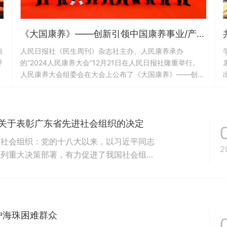
《大国康养》——创新引领中国康养事业/产业高质量发展典型案例在京揭晓
病
人民日报社《民生周刊》杂志社主办、人民康养承办
呼
的“2024人民康养大会”12月21日在人民日报社隆重举行。
项
人民康养大会组委会在大会上公布了《大国康养》——创新
盟
引领中国康养事业/产业高质量发展典型案例，重庆市卫生
健康委员会实施的全生命周期健康管理服务数字化支撑体系
建设等18个案例最终入选。习近平总书记强调：“人民健康
是社会文明进步的基础，是民族昌盛和国家富强的重要标
厅关于表彰广东省先进社会组织的决定
志，也是广大人民群众的共同追求。”...
省社会组织：党的十八大以来，以习近平同志
2
系列重大决策部署，有力促进了我国社会组织
导下，广东社会组织在全面建成小康社会进程
防控、粤港澳大湾区建设中作出了突出贡献，
显著的先进社会组织。为表彰...
护海珠困难群众