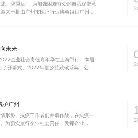
健康、防重症”，为加强困难群众的自我保健意
2
区迎来一批由广州市医疗行业协会组织广州医
群众“家门口”筑起临时服务点，正式启动“仁
率先在海珠区18个街道全面开展困难群众肺
为广州困...
起向未来
2022企业社会责任嘉年华在上海举行。本届
2
行了开幕式、2022年度公益致敬盛典、公益
动。公益节期间还举行了映像展映、公益计划
项专场活动。多家企业还在公益节期间联动举
界、学界、传...
氧护广州
疫情形势。抗疫工作者们并肩作战，在抗疫一
2
线。为切实履行企业社会责任，发挥企业
医学基金会为广州市捐赠了一批医用制氧机，