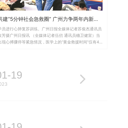
共建“5分钟社会急救圈” 广州力争两年内新增10万名急救志愿者
学员进行心肺复苏训练。广州日报全媒体记者苏俊杰通讯员
袁芳摄广州日报讯 （全媒体记者伍仞 通讯员穗卫健宣）当
出现心搏骤停等紧急情况，医学上的“黄金救援时间”仅有4
至6分钟；而在城市环境中，救护车到达现场的平均时间为
8~13分钟。快速链接具备急救技能的志愿者、急救设备和
患者，使急救现场的第一目击者成为第一响应人，填补医护
人员到场前的空窗期、提高后续救治成功率，是建设社会急
01-19
救圈的主要...
023
01-19