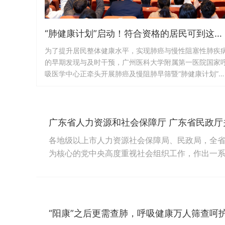
“肺健康计划”启动！符合资格的居民可到这些机构免费做CT→
为了提升居民整体健康水平，实现肺癌与慢性阻塞性肺疾
的早期发现与及时干预，广州医科大学附属第一医院国家
吸医学中心正牵头开展肺癌及慢阻肺早筛暨“肺健康计划”
目。12月30日，来自全国各地的10个核心单位和54个联
单位加入到该项目中。据钟南山介绍，从2017年该团队对
肺癌早筛中发现的患病人群有效干预结果来看，5年的存活
率已高达80%。“所以我们要把这个工作推广到全国，做得
广东省人力资源和社会保障厅 广东省民政
好的话我们就能够在呼吸疾...
各地级以上市人力资源社会保障局、民政局，全
为核心的党中央高度重视社会组织工作，作出一
健康有序发展。近年来，在省委省政府的正确领
中，特别是在决战决胜脱贫攻坚、新冠感染疫情
涌现出一批党的建设突出、自身建设过硬、发挥作用
“阳康”之后更需查肺，呼吸健康万人筛查呵