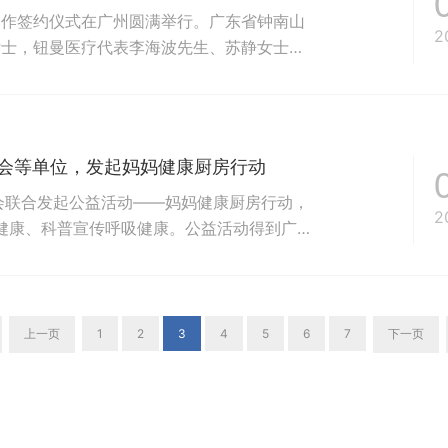
合作签约仪式在广州圆满举行。广东省钟南山
2
女士，钮曼医疗代表李海波先生、苏静女士共
学基金会授予钮曼医疗“战略合作单位“牌匾
表致辞，他表示，广东省钟南山医学基金会是
学研基地、国家呼吸系统疾...
金会等单位，发起妈妈健康厨房行动
会联合发起公益活动——妈妈健康厨房行动，
2
境健康、科普宣传呼吸健康。公益活动得到广东
、善心健康的积极响应和支持。广州市妇女联
化品牌集群执行主席、广东省室内环境卫生行
总经理姚伟新，广东省...
上一页
1
2
3
4
5
6
7
下一页