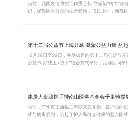
当前，我国疫情防控工作重心从“防感染”转向“保
识，保障困难群众的生命健康，16日上午，海珠
院专家医生、志愿者组成的“移动医疗服务队”，在
医惠民·爱在羊城”广州市困难群众健康关爱行动，
部健康风险评估、公益义诊、心理健康筛查等项目，
第十二届公益节上海开幕 凝聚公益力量 益
12月28日至29日，备受瞩目的第十二届公益节暨
公益节以“线上+线下”结合方式举行，活动期间举
节主题论坛、项目展、闭幕式暨颁奖礼等主题活
发布、项目路演、公开课、责任品牌会客厅等多
行了多场公益与社会责任系列活动。来自公益界、商
康居人集团携手钟南山医学基金会千里驰援
当前，广州市正面临三年以来最复杂、最严峻的
线与病毒赛跑，筑起守护人民群众健康的坚实防
战“疫”积极作用，康居人集团奔赴千里与钟南山