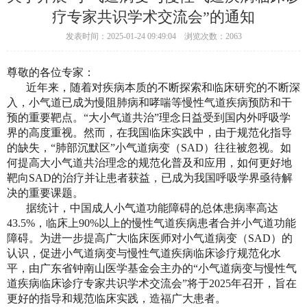
疗专家共识学术交流会”的通知
发表时间：2025-01-24 09:49:04 浏览次数：2063
尊敬的各位专家：
近年来，随着对疾病本质的不断探索和临床研究的不断深
入，小气道已成为慢阻肺病和哮喘等慢性气道疾病预防和干
预的重要靶点。“大小气道共治”理念日益受到国内外呼吸学
界的高度重视。然而，在
我国临床实践中，由于规范化指导
的缺失，“肺部沉默区”小气道病变（SAD）往往被忽视。如
何提高大小气道共治理念的规范化普及和应用，如何更好地
靶向SAD的治疗并让患者获益，已成为我国呼吸学界亟待解
决的重要课题。
据统计，中国成人小气道功能障碍的总体患病率高达
43.5%，临床上90%以上的慢性气道疾病患者合并小气道功能
障碍。为进一步提高广大临床医师对小气道病变（SAD）的
认识，促进小气道病变与慢性气道疾病临床诊疗规范化水
平，由广东省钟南山医学基金会主办的“小气道病变与慢性气
道疾病临床诊疗专家共识学术交流会”将于2025年召开，旨在
更好的指导和规范临床实践，造福广大患者。