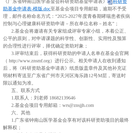
《广东省钟南山医学基金会科研资助基金申请表》
科研资
助基金申请表-模版.doc
至基金会项目专用邮箱，逾期不予受
理，邮件名称命名方式：“2025-2027年度青春期哮喘患者疾病
控制与心理健康科研资助申请－所在单位名称－姓名”；
2.基金会将邀请有关专家组成评审专家小组，本着公正、
公平的原则，对申请课题的科学性、创新性、实用性及预算
的合理性进行评审，择优确定资助对象；
3.评审结束后，获得科研资助的申请人名单在基金会官网
（ http://www.znsmf.org）进行公示。相关申请人在收到通知
后，将《科研资助基金申请表》纸质版盖章件及其他补充证
明材料寄送至广东省广州市天河区海乐路12号M层，寄送时
限以通知为准。
五、联系方式
1.联系人：刘老师 18682139646
2.基金会项目专用邮箱：wrs@znsjjh.com
六、其他
1.广东省钟南山医学基金会享有对该科研资助项目的最终
解释权；