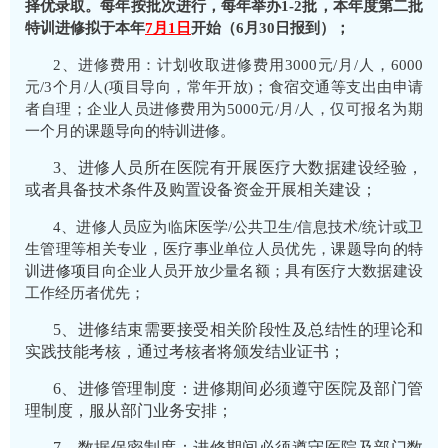
择优录取。每年按批次进行，每年举办1-
2
批，本年度
第二批
特训进修拟于本年
7
月
1
日
开始
（
6月30日报到
）
；
2、进修费用：计划收取进修费用3000元/月/人，6000
元/3个月/人(项目导向，常年开放)；食宿交通等支出由申请
者自理；企业人员进修费用为5000元/月/人，仅可报名为期
一个月的
课题导向的特训进修。
3、进修人员所在医院有开展医疗大数据建设经验，
或者具备技术条件及购置设备资金开展相关建设；
4、进修人员应为临床医学/公共卫生/信息技术/统计或卫
生管理等相关专业，医疗事业单位人员优先，
课题导向的特
训进修项目
向企业人员开放少量名额；具有医疗大数据建设
工作经历者优先；
5、进修结束需要接受相关阶段性及总结性的理论和
实践技能考核，通过考核者将颁发结业证书；
6、进修管理制度：进修期间必须遵守医院及部门管
理制度，服从部门业务安排；
7、数据保密制度：进修期间必须遵守医院及部门数