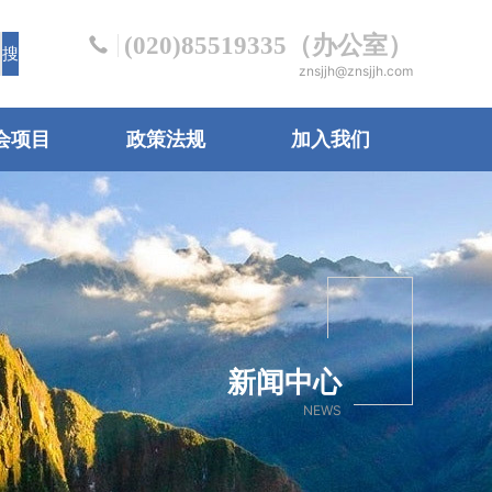
(020)85519335（办公室）
znsjjh@znsjjh.com
会项目
政策法规
加入我们
新闻中心
NEWS