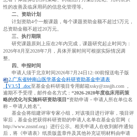
性的改善及临床用药的信息化管理等。
二、
资助计划
计划资助4个一般课题，每个课题资助金额不超过5万元，
总资助金额不超过20万元。
三
、执行期限
研究课题原则上应在2年内完成，课题研究起止时间为：
2026年8月至2028年7月，具体开展时间可根据实际情况调
整。
四
、申报时间
申请人须于北京时间
2026年7月24日12: 00
前报送电子版
2.广东省钟南山医学基金会科研资助基金申请表
【V3.5】.doc
至基金会科研项目专用邮箱xsky@znsjjh.com ，
逾期不予受理，邮件命名方式：
“202
6
-202
8
年度临床用药策
略的优化与实施科研资助项目”
资助申请－申请人所在单位名
称－申请人姓名”。
基金会将组建评审专家小组，对该项目进行评审，项目评
审后，基金会把获得科研资助的申请人名单在基金会官网（
http://www.znsmf.org）进行公示。相关申请人在收到邮件通知
后，将《申请表》纸质版盖章件及其他补充证明材料由申请