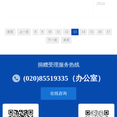
生活质量的调查显示，超半数的患者存在厌烦情绪或长
2024
期焦虑。目前，慢性咳嗽发病率、生活质量状况及卫生
支出负担等方面相关的循证医学证据缺乏，因此迫切需
要开展全国大规模...
首页
上一页
8
9
10
11
12
13
14
15
16
17
下一页
末页
捐赠受理服务热线
(020)85519335（办公室）
在线咨询