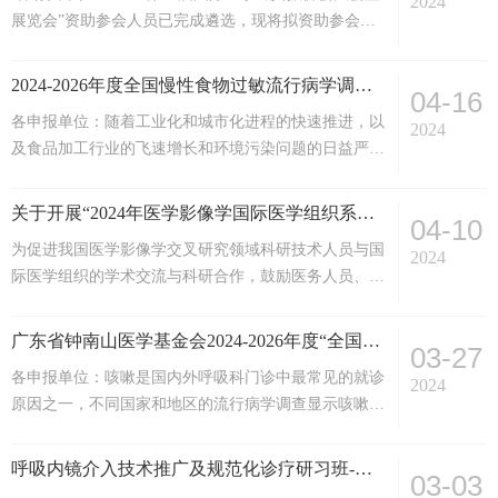
2024
展览会”资助参会人员已完成遴选，现将拟资助参会人
挥疾病筛查及预防中的作用。经研究决定，将项目征集
员课题名单予以公示。公示时间：2024年4月19日—
时间延长至2024年10月31日。本项目对符合要...
2024年4月21日。 资助参会人员名单如下：广东省钟南
2024-2026年度全国慢性食物过敏流行病学调查及临床应用前沿研究项目课题征集公告
04-16
山医学基金会2024年4月19日
各申报单位：随着工业化和城市化进程的快速推进，以
2024
及食品加工行业的飞速增长和环境污染问题的日益严
重，人们对于食物中的过敏原的敏感度也在持续上升，
生活的压力增加和遗传背景等因素，都是导致慢性食物
关于开展“2024年医学影像学国际医学组织系列会议资助项目”的通知
04-10
过敏症状增加的关键因素。然而，由于慢性食物过敏症
为促进我国医学影像学交叉研究领域科研技术人员与国
状起初可能不太明显，并且其发病机制尚未完全清楚，
2024
际医学组织的学术交流与科研合作，鼓励医务人员、医
因此很多患者并没有得到及时的诊断与治疗，加剧了慢
学生积极参加国际学术交流，了解国际研究前沿与发展
性食物过敏对个体健康和生活质量的影响。针对慢性食
动态，拓宽学术视野，广东省钟南山医学基金会发
物过敏的流行病学调...
广东省钟南山医学基金会2024-2026年度“全国慢性咳嗽流行病学调查研究项目”课题征集公告
03-27
起“2024年医学影像学国际医学组织系列会议资助项
各申报单位：咳嗽是国内外呼吸科门诊中最常见的就诊
目”，旨在为医学影像学人才提供跨境交流、学习和借
2024
原因之一，不同国家和地区的流行病学调查显示咳嗽的
鉴国际前沿技术和先进经验的机会，推进我国医学影像
发病率差异非常大。国内外研究表明，咳嗽患者的病因
学交叉研究领域人才队伍建设和培养，助力学科发展。
繁杂，诊治困难，严重影响了患者的生活质量，增加了
为做好资助遴选工作...
呼吸内镜介入技术推广及规范化诊疗研习班-陕西站会议通知
03-03
国家及个人医疗卫生支出负担。国内针对慢性咳嗽患者