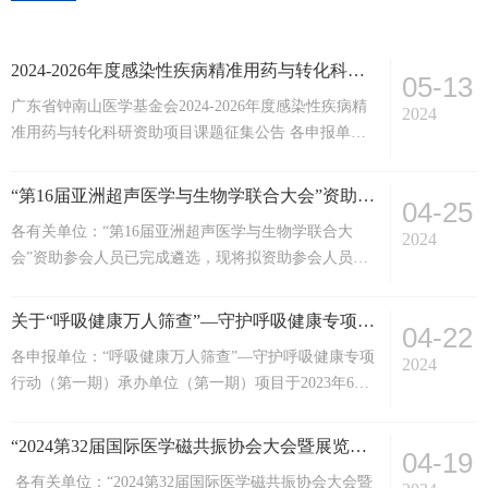
2024-2026年度感染性疾病精准用药与转化科研资助项目课题征集公告
05-13
广东省钟南山医学基金会2024-2026年度感染性疾病精
2024
准用药与转化科研资助项目课题征集公告 各申报单
位：为进一步提高临床医生在感染性疾病诊疗领域的科
研水平，促进抗微生物药物科学精准使用，强化药物临
“第16届亚洲超声医学与生物学联合大会”资助参会人员名单公示
04-25
床合理应用和遏制耐药，改善感染性疾病转归和提高医
各有关单位：“第16届亚洲超声医学与生物学联合大
疗质量，由广东省钟南山医学基金会发起的“2024-2026
2024
会”资助参会人员已完成遴选，现将拟资助参会人员课
年度感染性疾病精准用药与转化科研资助项目”课题征
题名单予以公示。公示时间：2024年4月25日—2024年4
集于2024年5月正式启动，面向全国医...
月27日。资助参会人员名单如下：广东省钟南山医学基
关于“呼吸健康万人筛查”—守护呼吸健康专项行动（第一期）承办单位项目征集延期的通知
04-22
金会2024年4月25日
各申报单位：“呼吸健康万人筛查”—守护呼吸健康专项
2024
行动（第一期）承办单位（第一期）项目于2023年6月
25日正式启动征集，在全国范围内接受符合条件各大医
院及医疗机构的申请，申请截止于2023年12月31日。项
“2024第32届国际医学磁共振协会大会暨展览会”资助参会人员名单公示
04-19
目公开征集开展以来，得到了积极响应，为鼓励更多符
各有关单位：“2024第32届国际医学磁共振协会大会暨
合条件且有申请意愿的医院及医疗机构参与本项目，发