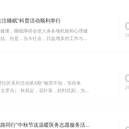
‘南山医学奖助学金’”。 捐赠资...
关注睡眠”科普活动顺利举行 ​
们健康，睡眠障碍会使人体各项机能和心理健
2
低估。但是，当今社会，日益增多的工作与生
彻党的十九大精神，提升医学人文关怀，以党
，贯彻习近平新时代中国特色社会主义思想和
“我为群众办实事”，全面...
社区系列活动第4期·“敏而不知，等你来
2
(古罗马） 秋风起，花叶落，此时此刻，为何
？老友聚，佳肴宴，此情此景，为何有的人饕
，大影响。早防早治，不容忽视。 过敏性疾
南山公益 | 我为群众办实事——“医心相伴 医路同行”中秋节送温暖医务志愿服务活动顺利开展