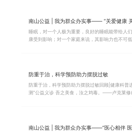
设立本科生和研究生奖助学金，命名为“广州医科大学
南山公益 | 我为群众办实事—— “关爱健康 
睡眠，对一个人极为重要，良好的睡眠能带给人
康受到影响；对一个家庭来说，其影响力也不可
活压力给人们带来了严重的睡眠问题。为深入贯
建引领促和谐，从实际工作出发，时刻心系人民
党的十九大精神在公益志愿活动中发扬光大，切实做到
防重于治，科学预防助力摆脱过敏
防重于治，科学预防助力摆脱过敏回顾|健康科普进
测”公益义诊 吾之美食，汝之鸩毒。——卢克莱修
有的人悠然赏景，有的人却眼睛充血、喷嚏不断
餮畅饮，有的人却浑身发痒、皮肤肿胀？ 小过敏
病又称变态反应性疾病，...