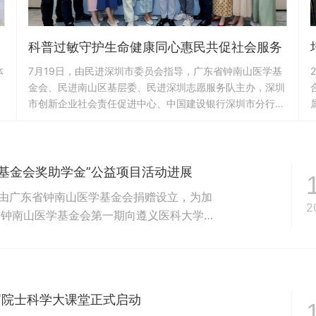
科普过敏守护生命健康同心惠民共促社会服务
体
7月19日，由民进深圳市委员会指导，广东省钟南山医学基
金会、民进南山区基层委、民进深圳志愿服务队主办，深圳
市创新企业社会责任促进中心、中国建设银行深圳市分行南
山支行承办的“呼吸健康万人筛查”-“启航计划”过敏性疾病公
普
益科普行动暨第五期“民”师大讲堂活动，在南山区粤海街道
高技术示范大厦圆满举行，本次活动荣幸邀请到香港中文大
传
学深圳医院过敏反应科主任刘光辉教授莅临，为观众带来主
学基金会奖助学金”公益项目活动进展
题为《请关注过敏性疾病的预...
”由广东省钟南山医学基金会捐赠设立，为加
2
省钟南山医学基金会第一期向遵义医科大学捐
中40%用于奖励资助遵义医科大学临床医学
第一期40万元），60%资助该校南山班学生
“广东省钟南山...
首届院士科学大课堂正式启动