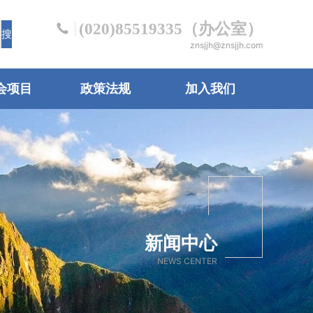
(020)85519335（办公室）
znsjjh@znsjjh.com
会项目
政策法规
加入我们
新闻中心
NEWS CENTER