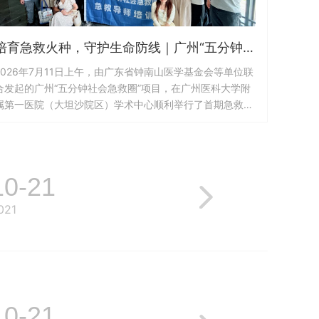
培育急救火种，守护生命防线｜广州“五分钟社会急救圈”首期导师培训班圆满开展
2026年7月11日上午，由广东省钟南山医学基金会等单位联
合发起的广州“五分钟社会急救圈”项目，在广州医科大学附
属第一医院（大坦沙院区）学术中心顺利举行了首期急救导
师培训开班仪式暨第一期培训班。来自广州近20家医疗机构
的近30名专业医护人员参加培训，广州市急救医疗指挥中
心副主任罗子娟、广州医科大学附属第一医院党委书记汪志
标出席开班仪式并分别致辞讲话，多位急诊领域专家承担授
10-21
课与评审工作。从“专业急救...
021
10-21