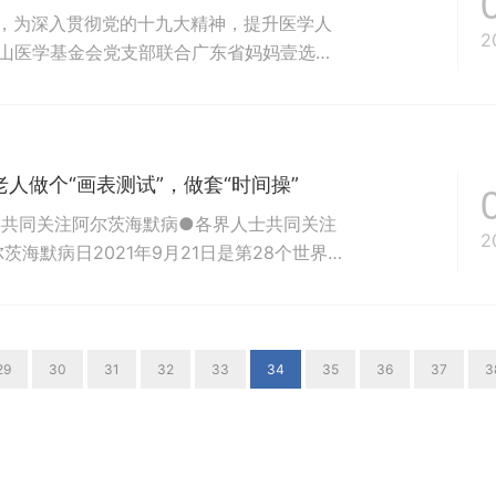
节，为深入贯彻党的十九大精神，提升医学人
2
南山医学基金会党支部联合广东省妈妈壹选关
展中心、广州市香雪制药有限公司、广东电台
省第二中医院举行"医学健康科普，卫生惠及
人做个“画表测试”，做套“时间操”
操共同关注阿尔茨海默病●各界人士共同关注
2
尔茨海默病日2021年9月21日是第28个世界阿
指导下，中国人口福利基金会联合中国老年保
学学会老龄传播分会等学术机构，共同发起主
迅、秦海...
29
30
31
32
33
34
35
36
37
3