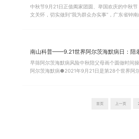
中秋节9月21日正值阖家团圆、举国欢庆的中秋
文关怀，切实做到“我为群众办实事”，广东省钟
爱健康成长基金会、广州市越秀区青创力社会发
等爱心单位，在广州医科大学附属第一医院、广东
民生"专项公益活动之“医心相伴医路同行”中秋节...
南山科普——9.21世界阿尔茨海默病日：陪老
早筛阿尔茨海默病风险中秋陪父母画个圆做时间
阿尔茨海默病●2021年9月21日是第28个世界阿
尔茨海默病日。在国家卫生健康委老龄健康司的
健协会阿尔茨海默病分会、中国老年学和老年医
题为“知彼知己早诊早智”的主题宣传活动。黄渤、周
首页
上一页