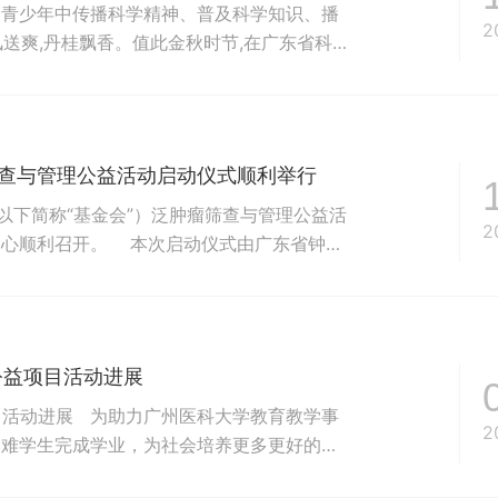
内青少年中传播科学精神、普及科学知识、播
2
风送爽,丹桂飘香。值此金秋时节,在广东省科
省钟南山医学基金会联合广州市南山自然科学
会、越秀区教育局、越秀区科技工业和信息化
筛查与管理公益活动启动仪式顺利举行
（以下简称“基金会”）泛肿瘤筛查与管理公益活
2
中心顺利召开。 本次启动仪式由广东省钟南
合主办，广东省钟南山医学基金会癌症救助志
鹤龙街...
”公益项目活动进展
目活动进展 为助力广州医科大学教育教学事
2
困难学生完成学业，为社会培养更多更好的优
教育发展基金会捐赠人民币200万元，用以