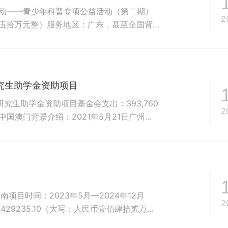
行动——青少年科普专项公益活动（第二期）
2
币壹佰伍拾万元整）服务地区：广东，甚至全国背
的年纪，却经历着同龄人不曾经历的痛苦。他
弱小的肩膀撑起整个家......他们是生活在
—...
究生助学金资助项目
究生助学金资助项目基金会支出：393,760
2
中国澳门背景介绍：2021年5月21日广州呼
博士研究生联合培养计划”并正式签署《澳门
议书》。合作实行双导师制，即由广州医科大
研究...
目时间：2023年5月—2024年12月
2
29235.10（大写：人民币壹佰肆拾贰万玖
：呼吸道合胞病毒