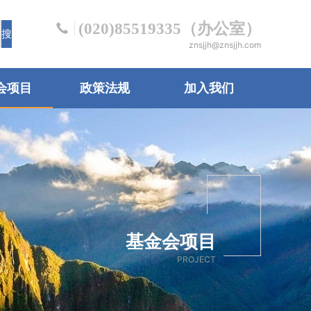
(020)85519335（办公室）
znsjjh@znsjjh.com
会项目
政策法规
加入我们
基金会项目
PROJECT