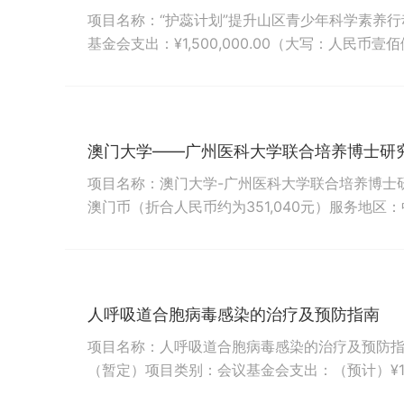
项目名称：“护蕊计划”提升山区青少年科学素养
基金会支出：¥1,500,000.00（大写：人民
景介绍：有这样一个群体，在本该享受爱和教育
们有的是留守儿童，有的是孤儿，有的父母身患疾病，
偏远山区的青少年。结合广东省钟南山医学基金会—
澳门大学——广州医科大学联合培养博士研
项目名称：澳门大学-广州医科大学联合培养博士研
澳门币（折合人民币约为351,040元）服务地区：
吸健康研究院和澳门大学健康科学学院决定开展“
大学与广州医科大学联合培养博士研究生合作协
学、澳门大学双方各指派一名教师作为联合培养博士
人呼吸道合胞病毒感染的治疗及预防指南
项目名称：人呼吸道合胞病毒感染的治疗及预防指南项
（暂定）项目类别：会议基金会支出：（预计）¥14
仟贰佰叁拾伍元壹角）服务地区：全国背景介绍