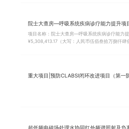
（Respiratorysyncytialvirus,RSV）是引起
（acuterespiratorytractinfection,ARI）的主要病.
院士大查房—呼吸系统疾病诊疗能力提升项
项目名称：院士大查房—呼吸系统疾病诊疗能力
¥5,308,413.17（大写：人民币伍佰叁拾万
绍：呼吸系统疾病是一个全球性的重要健康挑战。
数百万人因呼吸系统疾病而丧命，同时数以亿计
阻塞性肺疾病（COPD）、哮喘、支气管炎和肺癌等
重大项目|预防CLABSI闭环改进项目（第一