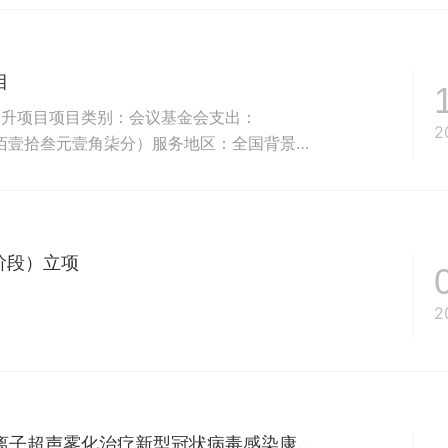
急性呼吸道感染
..
目
提升项目项目类别：会议基金会支出：
2
捌仟肆佰壹拾叁元壹角柒分）服务地区：全国背景介
根据世界卫生组织（WHO）的数据，每年有
的人受到这些疾病的影响。这些疾病包括慢性
多种疾病。呼吸...
阶段）立项
2
超低频电磁场处理水协同红外频谱照射及负离子超声雾化治疗新型冠状病毒感染康复期肺部残留阴影患者的有效性及安全性的单中心、随机、开放、平行对照临床研究